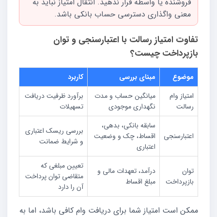
فروشنده یا واسطه قرار ندهید. انتقال امتیاز نباید به
معنی واگذاری دسترسی حساب بانکی باشد.
تفاوت امتیاز رسالت با اعتبارسنجی و توان
بازپرداخت چیست؟
موضوع
مبنای بررسی
کاربرد
امتیاز وام
میانگین حساب و مدت
برآورد ظرفیت دریافت
رسالت
نگهداری موجودی
تسهیلات
سابقه بانکی، بدهی،
بررسی ریسک اعتباری
اعتبارسنجی
اقساط، چک و وضعیت
و شرایط ضمانت
اعتباری
تعیین مبلغی که
توان
درآمد، تعهدات مالی و
متقاضی توان پرداخت
بازپرداخت
مبلغ اقساط
آن را دارد
ممکن است امتیاز شما برای دریافت وام کافی باشد، اما به