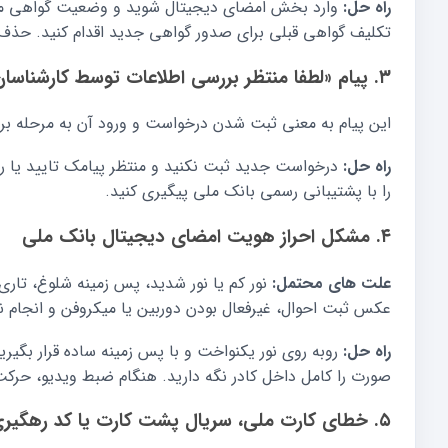
راه حل:
وارد بخش امضای دیجیتال شوید و وضعیت گواهی موجود
تکلیف گواهی قبلی برای صدور گواهی جدید اقدام کنید. حذف و
۳. پیام «لطفا منتظر بررسی اطلاعات توسط کارشناسان و اعلام نتیجه از طریق پیامک باشید»
این پیام به معنی ثبت شدن درخواست و ورود آن به مرحله 
راه حل:
درخواست جدید ثبت نکنید و منتظر پیامک تایید یا رد 
را با پشتیبانی رسمی بانک ملی پیگیری کنید.
۴. مشکل احراز هویت امضای دیجیتال بانک ملی
علت های محتمل:
نور کم یا نور شدید، پس زمینه شلوغ، تار
عکس ثبت احوال، غیرفعال بودن دوربین یا میکروفن و انجام
راه حل:
روبه روی نور یکنواخت و با پس زمینه ساده قرار بگیرید
صورت را کامل داخل کادر نگه دارید. هنگام ضبط ویدیو، حرکت
۵. خطای کارت ملی، سریال پشت کارت یا کد رهگیری