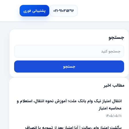
021-91035296
پشتیبانی فوری
جستجو
جستجو
مطالب اخیر
انتقال امتیاز نیک وام بانک ملت؛ آموزش نحوه انتقال، استعلام و
محاسبه امتیاز
1405/05/11
برگشت امتیاز وام رسالت | آیا امتیاز بعد از تسویه یا انصراف