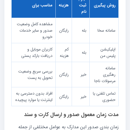
روش پیگیری
ثبت
هزینه
مناسب برای
نام
مشاهده کامل وضعیت
سامانه سخا
بله
رایگان
صدور و سایر خدمات
خودرو
اپلیکیشن
کم
کاربران موبایل و
بله
پلیس من
هزینه
دریافت بارکد پستی
سامانه
بررسی سریع وضعیت
رهگیری
خیر
رایگان
تحویل به پست
مرسولات ناجا
تماس تلفنی یا
افراد بدون دسترسی به
خیر
رایگان
حضوری
اینترنت یا موارد پیچیده
مدت زمان معمول صدور و ارسال کارت و سند
زمان بندی صدور این مدارک به عوامل مختلفی از جمله