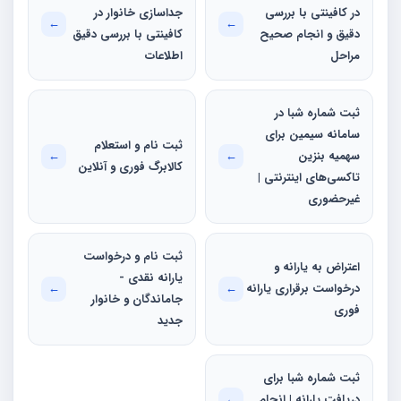
در کافینتی با بررسی
جداسازی خانوار در
←
←
دقیق و انجام صحیح
کافینتی با بررسی دقیق
مراحل
اطلاعات
ثبت شماره شبا در
سامانه سیمین برای
ثبت نام و استعلام
سهمیه بنزین
←
←
کالابرگ فوری و آنلاین
تاکسی‌های اینترنتی |
غیرحضوری
ثبت نام و درخواست
اعتراض به یارانه و
یارانه نقدی -
درخواست برقراری یارانه
←
←
جاماندگان و خانوار
فوری
جدید
ثبت شماره شبا برای
دریافت یارانه | انجام
←