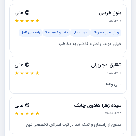
بتول غریبی
😍 عالی
★
★
★
★
★
۱۴۰۵/۰۴/۱۶
رفتار بسیار محترمانه
سرعت عالی
دقت و کیفیت بالا
راهنمایی کامل
خیلی مودب واحترام گذشتن به مخاطب
شقایق مجربیان
😍 عالی
★
★
★
★
★
۱۴۰۵/۰۴/۱۶
عالی واقعا
سيده زهرا هادوي چابك
😍 عالی
★
★
★
★
★
۱۴۰۵/۰۴/۱۵
ممنون ار راهنمای و کمک شما در ثبت اعتراض تخصصی تون