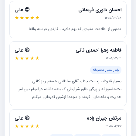
احسان داوری فریمانی
😍 عالی
★
★
★
★
★
۱۴۰۵/۰۴/۰۸
ممنون از اطلاعات مفیدی که بهم دادید ، کارتون درسته واقعا
فاطمه زهرا احمدی ثانی
😍 عالی
★
★
★
★
★
۱۴۰۵/۰۳/۲۱
رفتار بسیار محترمانه
بسیار قدردانه زحمت جناب آفای سلطانی هستم رابز کافی
نت،دلسوزانه و پیگیر طلق شرایطی ک بنده داشتم درانجام تین امر
هدایت و داهنمایی کردند و مجددا ازشون قدردانی میکنم
مرتض جیران زاده
😍 عالی
★
★
★
★
★
۱۴۰۵/۰۲/۲۷