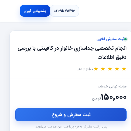
021-91035296
پشتیبانی فوری
ثبت سفارش آنلاین
انجام تخصصی جداسازی خانوار در کافینتی با بررسی
دقیق اطلاعات
★
★
★
★
★
5.0
از 6 نظر
هزینه نهایی خدمات
150,000
تومان
ثبت سفارش و شروع
پس از ثبت سفارش به فرم پرداخت امن هدایت می‌شوید.