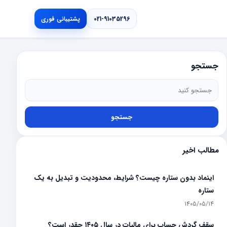
021-91035296
پشتیبانی فوری
جستجو
جستجو
مطالب اخیر
اینماد بدون ستاره چیست؟ شرایط، محدودیت و تبدیل به یک
ستاره
1405/05/14
سقف گردش حساب برای مالیات در سال ۱۴۰۵ چقدر است؟