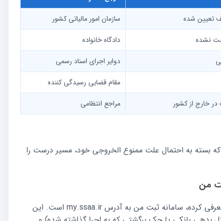
قف تعیین شده
سازمان امور مالیاتی کشور
خت نشده
دادگاه خانواده
ی
دوایر اجرای اسناد رسمی
مقام قضایی رسیدگی کننده
 در خارج از کشور
مراجع انتظامی
 که بسته به احتمال علت ممنوع الخروجی خود، مسیر درست را
بت من
سامانه ای که سازمان ثبت اسناد و املاک کشور برای این کار معرفی کرده، سامانه ثبت من به آدرس my.ssaa.ir است. این
ثل بدهی بانکی یا چک برگشتی که به اجرا گذاشته شده) و