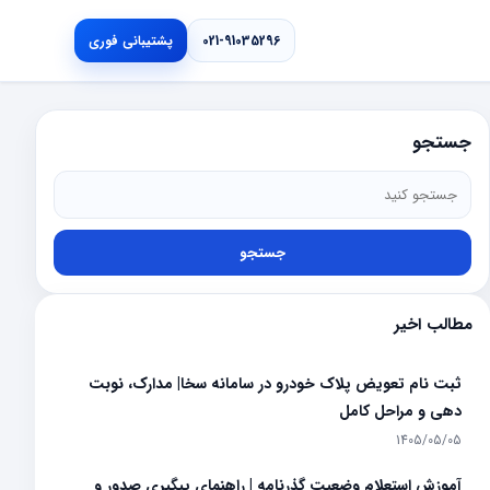
021-91035296
پشتیبانی فوری
جستجو
جستجو
مطالب اخیر
ثبت نام تعویض پلاک خودرو در سامانه سخا| مدارک، نوبت
دهی و مراحل کامل
1405/05/05
آموزش استعلام وضعیت گذرنامه | راهنمای پیگیری صدور و