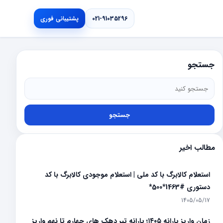
021-91035296
پشتیبانی فوری
جستجو
جستجو
مطالب اخیر
استعلام کالابرگ با کد ملی | استعلام موجودی کالابرگ با کد
دستوری #1463*500*
1405/05/17
زمان واریز یارانه ۱۴۰۵؛ یارانه تیر دهک های چهارم تا نهم واریز