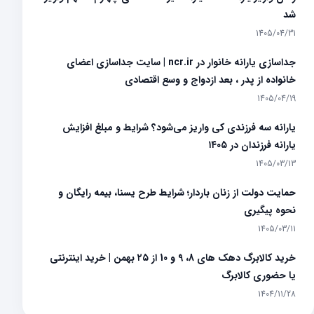
شد
1405/04/31
جداسازی یارانه خانوار در ncr.ir | سایت جداسازی اعضای
خانواده از پدر ، بعد ازدواج و وسع اقتصادی
1405/04/19
یارانه سه فرزندی کی واریز می‌شود؟ شرایط و مبلغ افزایش
یارانه فرزندان در ۱۴۰۵
1405/03/13
حمایت دولت از زنان باردار؛ شرایط طرح یسنا، بیمه رایگان و
نحوه پیگیری
1405/03/11
خرید کالابرگ دهک های 8، 9 و 10 از ۲۵ بهمن | خرید اینترنتی
یا حضوری کالابرگ
1404/11/28