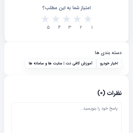
امتیاز شما به این مطلب؟
★
★
★
★
★
5
4
3
2
1
دسته بندی ها
اخبار خودرو
آموزش کافی نت | سایت ها و سامانه ها
نظرات (0)