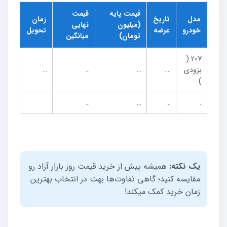
قیمت پایه
قیمت
مدل
تاریخ
زمان
(میلیون
نهایی
خودرو
عرضه
تحویل
تومان)
میانگین
207 (
بزودی
….
…
…
…
)
…
…
…
.
یک نکته:
همیشه پیش از خرید قیمت روز بازار آزاد رو
مقایسه کنید؛ گاهی تفاوت‌ها بهت در انتخاب بهترین
زمان خرید کمک میکند!