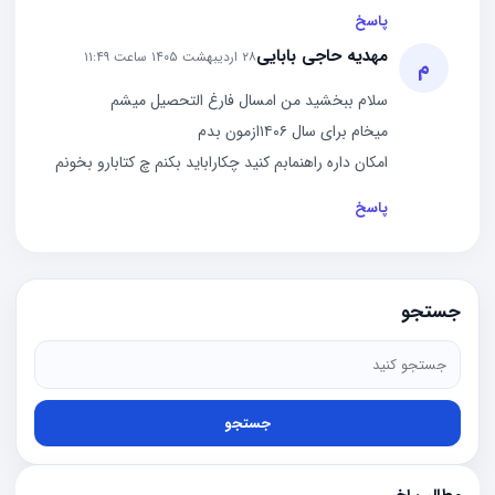
پاسخ
مهدیه حاجی بابایی
۲۸ اردیبهشت ۱۴۰۵ ساعت ۱۱:۴۹
م
سلام ببخشید من امسال فارغ التحصیل میشم
میخام برای سال ۱۴۰۶ازمون بدم
امکان داره راهنمابم کنید چکاراباید بکنم چ کتابارو بخونم
پاسخ
جستجو
جستجو