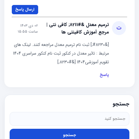
ارسال پاسخ
ترمیم معدل &#8211; کافی‌ نتی |
۰۲ دی ۱۴۰۳
ت
مرجع آموزش کافینتی ها
ساعت ۱۵:۵۵
[&#8230;] ثبت نام ترمیم معدل مراجعه کنند. لینک های
مرتبط : تاثیر معدل در کنکور ثبت نام کنکور سراسری 1404
تقویم آموزشی1404 [&#8230;]
پاسخ
جستجو
جستجو