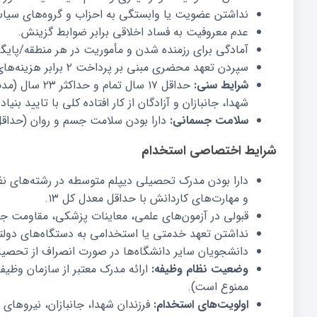
نداشتن عضویت یا وابستگی به احزاب و گروه‌های سیا
عدم معروفیت به فساد اخلاقی برابر ضوابط گزینش.
آمادگی برای رزمنده شدن و مأموریت در هر منطقه/پایگا
سپردن تعهد محضری مبنی بر پرداخت ۲ برابر هزینه‌های دوره آموزشی در صورت استعفا یا اخراج.
شرایط سنی:
حداقل ۱۷ سال 
شهدا، جانبازان و آزادگان از کار افتاده کلی با تایید ب
سلامت جسمانی:
دارا بودن سلامت جسم و روان (حداقل قد ۱۶۵ سانتی‌متر و دید چشم حدا
شرایط اختصاصی استخدام
دارا بودن مدرک تحصیلی دیپلم متوسطه در رشته‌های نظر
و مهارت‌های کاردانش با حداقل معدل کل ۱۳.
قبولی در آزمون‌های علمی، معاینات پزشکی، مقاومت 
نداشتن تعهد خدمتی یا استخدامی به دستگاه‌های د
دانشجویان سایر دانشگاه‌ها در صورت انصراف از تحصیل م
وضعیت نظام وظیفه:
ارائه مدرک معتبر از سازمان وظی
ممنوع است).
اولویت‌های استخدام:
فرزندان شهدا، جانبازان، نیروهای