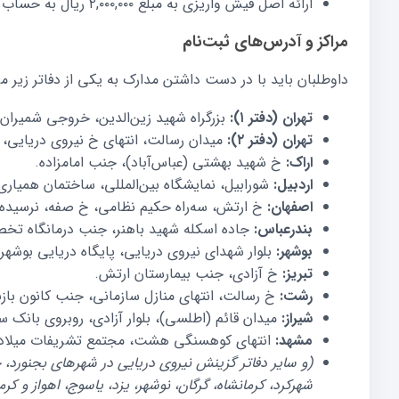
ارائه اصل فیش واریزی به مبلغ ۲,۰۰۰,۰۰۰ ریال به حساب ۵۱۵۱۵۷۹۰۰۷۰۰۸ بانک سپه (غیرقابل استرداد).
مراکز و آدرس‌های ثبت‌نام
داوطلبان باید با در دست داشتن مدارک به یکی از دفاتر زیر مر
تهران (دفتر ۱):
بزرگراه شهید زین‌الدین، خروجی شمیران‌نو، جنب 
تهران (دفتر ۲):
میدان رسالت، انتهای خ نیروی دریایی،
اراک:
خ شهید بهشتی (عباس‌آباد)، جنب امامزاده.
اردبیل:
شورابیل، نمایشگاه بین‌المللی، ساختمان همیاری
اصفهان:
خ ارتش، سه‌راه حکیم نظامی، خ صفه، نرسیده ب
بندرعباس:
جاده اسکله شهید باهنر، جنب درمانگاه تخ
بوشهر:
بلوار شهدای نیروی دریایی، پایگاه دریایی بوشهر.
تبریز:
خ آزادی، جنب بیمارستان ارتش.
رشت:
خ رسالت، انتهای منازل سازمانی، جنب کانون باز
شیراز:
میدان قائم (اطلسی)، بلوار آزادی، روبروی بانک س
مشهد:
انتهای کوهسنگی هشت، مجتمع تشریفات میلاد 
(و سایر دفاتر گزینش نیروی دریایی در شهرهای بجنورد، 
شهرکرد، کرمانشاه، گرگان، نوشهر، یزد، یاسوج، اهواز و کرم