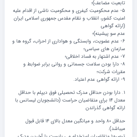
تابعیت مضاعف)؛
۵- عدم محکومیت کیفری و محکومیت ناشی از اقدام علیه
امنیت کشور، انقلاب و نظام مقدس جمهوری اسلامی ایران
(ارائه گواهی
عدم سو پیشینه)؛
6- عدم عضویت، وابستگی و هواداری از احزاب، گروه ها و
سازمان های سیاسی؛
7- عدم اشتهار به فساد اخلاقی؛
8- دارا بودن سلامت جسمانی و روانی برابر ضوابط و
مقررات شرکت؛
۹- ارائه گواهی عدم اعتیاد.
۱. دارا بودن حداقل مدرک تحصیلی فوق دیپلم با حداقل
معدل ۱۴ برای متقاضیان حراست (دانشجویان لیسانس با
ارائه گواهی گذراندن
حداقل ۸۰ واحد و میانگین معدل بالای ۱۴ قابل قبول
میباشد).
تبصره:۱ متقاضیان استخدام می بایست با آخرین مدرک