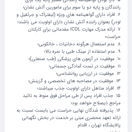
رانندگان و پایه دو یا سوم برای مامورین آتش نشان؛
۶. افراد دارای گواهینامه های ویژه (لیفتراک و جرثقیل و
لودر) بعنوان راننده آتش نشان دارای اولویت می باشند؛
۷. ارائه مدرک مهارت ICDL مقدماتی برای کارکنان
حراست؛
۸. عدم استعمال هرگونه دخانیات ، خالکوبی؛
۹. عدم استفاده از عینک طبی با نمره بالا؛
۱۰. موفقیت در آزمون های پزشکی (طب صنعتی)؛
۱۱. موفقیت در تست آمادگی جسمانی؛
۱۲. موفقیت در ارزیابی روانشناسی؛
۱۳. موفقیت در مصاحبه های تخصصی و گزینش؛
۱۴. افراد متاهل دارای اولویت جذب میباشند؛
۱۵. جذب افراد پس از طی مراحل فوق منوط به تائید
مراجع ذیصلاح خواهد بود؛
۱۶. پذیرفته شدگان نهایی حراست می بایست نسبت به
ارائه تعهد محضری مبنی بر خدمت در بخش نگهبانی
پالایشگاه تهران ، اقدام