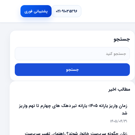
021-91035296
پشتیبانی فوری
جستجو
جستجو
مطالب اخیر
زمان واریز یارانه ۱۴۰۵؛ یارانه تیر دهک های چهارم تا نهم واریز
شد
1405/04/31
زنان چگونه سرپرست خانوار شوند؟ راهنمای تغییر سرپرست