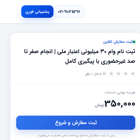
021-91035296
پشتیبانی فوری
ثبت سفارش آنلاین
ثبت نام وام ۳۰ میلیونی اعتبار ملی | انجام صفر تا
صد غیرحضوری با پیگیری کامل
★
★
★
★
★
0.0
از 0 نظر
هزینه نهایی خدمات
350,000
تومان
ثبت سفارش و شروع
پس از ثبت سفارش به فرم پرداخت امن هدایت می‌شوید.