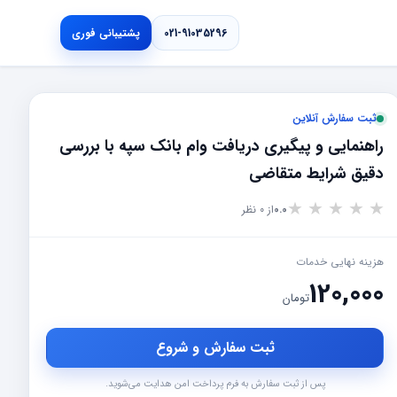
021-91035296
پشتیبانی فوری
ثبت سفارش آنلاین
راهنمایی و پیگیری دریافت وام بانک سپه با بررسی
دقیق شرایط متقاضی
★
★
★
★
★
0.0
از 0 نظر
هزینه نهایی خدمات
120,000
تومان
ثبت سفارش و شروع
پس از ثبت سفارش به فرم پرداخت امن هدایت می‌شوید.