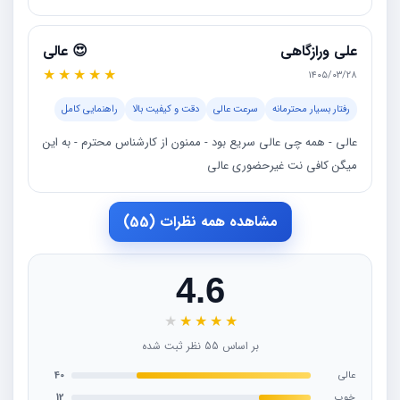
علی ورازگاهی
😍 عالی
★
★
★
★
★
۱۴۰۵/۰۳/۲۸
رفتار بسیار محترمانه
سرعت عالی
دقت و کیفیت بالا
راهنمایی کامل
عالی - همه چی عالی سریع بود - ممنون از کارشناس محترم - به این
میگن کافی نت غیرحضوری عالی
مشاهده همه نظرات (55)
4.6
★
★
★
★
★
بر اساس 55 نظر ثبت شده
عالی
40
خوب
12