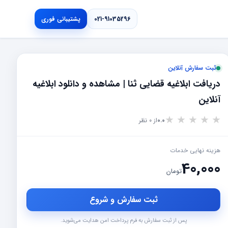
021-91035296
پشتیبانی فوری
ثبت سفارش آنلاین
دریافت ابلاغیه قضایی ثنا | مشاهده و دانلود ابلاغیه
آنلاین
★
★
★
★
★
0.0
از 0 نظر
هزینه نهایی خدمات
40,000
تومان
ثبت سفارش و شروع
پس از ثبت سفارش به فرم پرداخت امن هدایت می‌شوید.